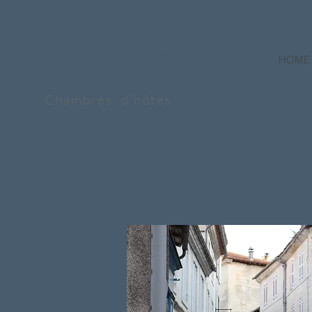
range
leuet
G
B
HOME
Chambres d'hôtes