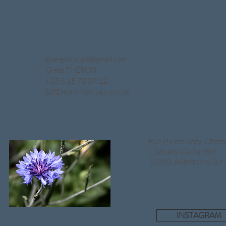
grangebleuet@gmail.com
Greta THERON
+33 6 15 73 09 12
851 939 587 00016
SIREN:
Rue Pierre Véry, Chemi
1 Square Gaillardon,
16390, Aubeterre-Sur
INSTAGRAM